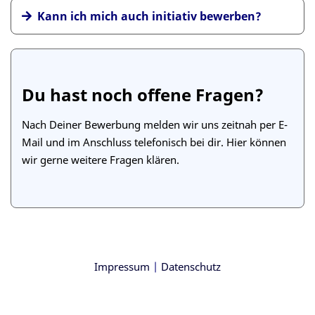
ausschließlich auf die Position, die initial am
gemeinsam
Kann ich mich auch initiativ bewerben?
besten zu dir passt
dir beim Erwerb neuer Fähigkeiten
Du hast noch offene Fragen?
teile uns
deinen bevorzugten Fachbereich mit
Nach Deiner Bewerbung melden wir uns zeitnah per E-
Mail und im Anschluss telefonisch bei dir. Hier können
wir gerne weitere Fragen klären.
Impressum
|
Datenschutz