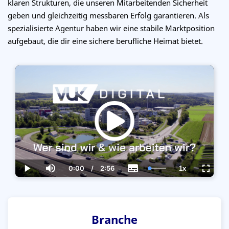
klaren Strukturen, die unseren Mitarbeitenden Sicherheit
geben und gleichzeitig messbaren Erfolg garantieren. Als
spezialisierte Agentur haben wir eine stabile Marktposition
aufgebaut, die dir eine sichere berufliche Heimat bietet.
0:00
/
2:56
1x
Current
Duration
Loaded
:
Play
Mute
Subtitles
Playback
Fullsc
Time
100.00%
Rate
Branche