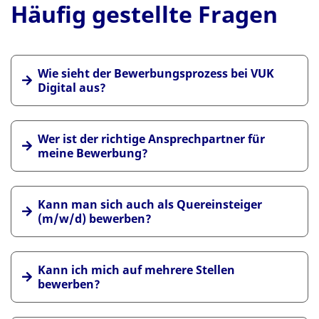
Häufig gestellte Fragen
Wie sieht der Bewerbungsprozess bei VUK
Digital aus?
über unser Karriereportal
nicht
Wer ist der richtige Ansprechpartner für
meine Bewerbung?
über unser
Karriereportal (keine Bewerbung via E-Mail)
Kann man sich auch als Quereinsteiger
vollständigen
(m/w/d) bewerben?
Kann ich mich auf mehrere Stellen
Motivation und Arbeitsmoral
bewerben?
wir prüfen